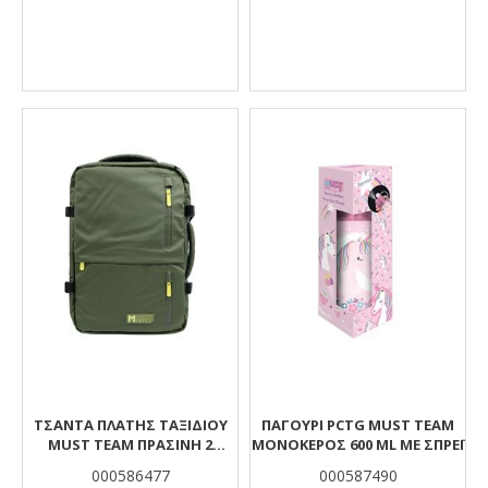
ΤΣΆΝΤΑ ΠΛΆΤΗΣ ΤΑΞΙΔΊΟΥ
ΠΑΓΟΎΡΙ PCTG MUST TEAM
MUST TEAM ΠΡΆΣΙΝΗ 2
ΜΟΝΌΚΕΡΟΣ 600 ML ΜΕ ΣΠΡΈΙ
ΘΉΚΕΣ
000586477
000587490