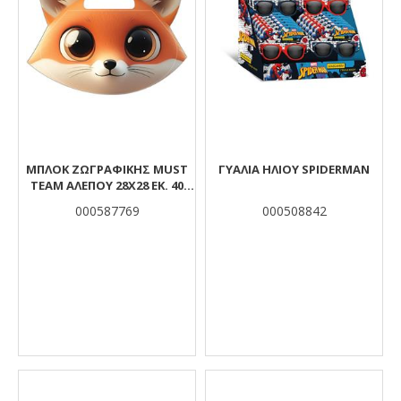
ΜΠΛΟΚ ΖΩΓΡΑΦΙΚΉΣ MUST
ΓΥΑΛΙΑ ΗΛΙΟΥ SPIDERMAN
TEAM ΑΛΕΠΟΎ 28X28 ΕΚ. 40
ΦΎΛΛΑ
000587769
000508842