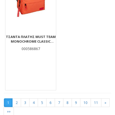
ΤΣΆΝΤΑ ΠΛΆΤΗΣ MUST TEAM
MONOCHROME CLASSIC
ΠΟΡΤΟΚΑΛΊ ΜΕ ΡΟΖ 2
000586867
ΚΕΝΤΡΙΚΈΣ ΘΉΚΕΣ
1
2
3
4
5
6
7
8
9
10
11
»
»»