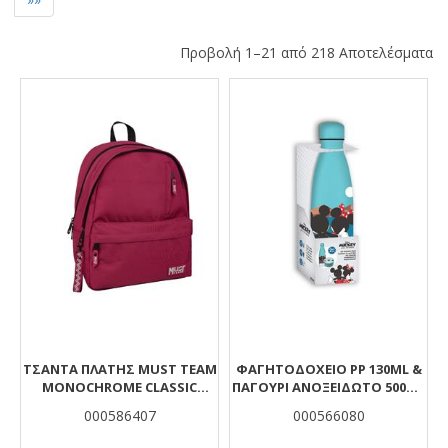
Προβολή 1–21 από 218 Αποτελέσματα
Αποτελέσματα
ΤΣΆΝΤΑ ΠΛΆΤΗΣ MUST TEAM
ΦΑΓΗΤΟΔΟΧΕΙΟ PP 130ML &
MONOCHROME CLASSIC
ΠΑΓΟΥΡΙ ΑΝΟΞΕΙΔΩΤΟ 500ML
ΜΠΟΡΝΤΌ ΜΕ ΓΚΡΙ 2
ΣΕΤ I FELL IN LOVE IN GREECE
000586407
000566080
ΚΕΝΤΡΙΚΈΣ ΘΉΚΕΣ
MICKEY