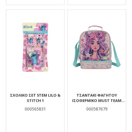
ΣΧΟΛΙΚΟ ΣΕΤ 5ΤΕΜ LILO &
ΤΣΑΝΤΆΚΙ ΦΑΓΗΤΟΎ
STITCH 1
ΙΣΟΘΕΡΜΙΚΌ MUST TEAM
YUMMY GIRL AND THE
000565831
000587679
STARFISH 2 ΘΉΚΕΣ