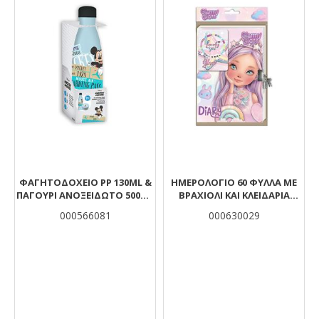
ΦΑΓΗΤΟΔΟΧΕΙΟ PP 130ML &
ΗΜΕΡΟΛΌΓΙΟ 60 ΦΎΛΛΑ ΜΕ
ΠΑΓΟΥΡΙ ΑΝΟΞΕΙΔΩΤΟ 500ML
ΒΡΑΧΙΌΛΙ ΚΑΙ ΚΛΕΙΔΑΡΙΆ
ΣΕΤ HELLO GREECE MICKEY
GLAMMY GLOSS 19,8X19,8ΕΚ
000566081
000630029