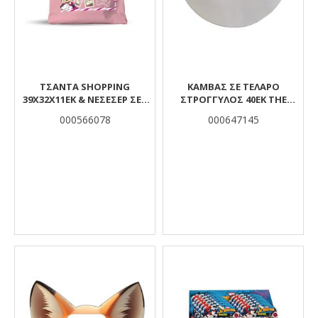
ΤΣΑΝΤΑ SHOPPING
ΚΑΜΒΑΣ ΣΕ ΤΕΛΑΡΟ
39Χ32Χ11ΕΚ & ΝΕΣΕΣΕΡ ΣΕΤ
ΣΤΡΟΓΓΥΛΟΣ 40ΕΚ ΤΗΕ
HELLO GREECE ΜΙΝΝΙΕ
LITTLIES
000566078
000647145