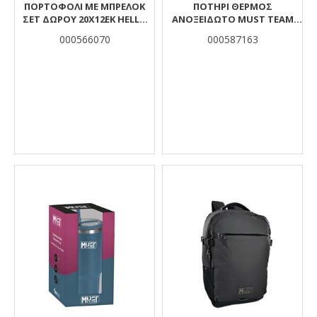
ΠΟΡΤΟΦΟΛΙ ΜΕ ΜΠΡΕΛΟΚ
ΠΟΤΉΡΙ ΘΕΡΜΌΣ
ΣΕΤ ΔΩΡΟΥ 20Χ12ΕΚ HELLO
ΑΝΟΞΕΊΔΩΤΟ MUST TEAM
GREECE MICKEY
ΜΠΟΡΝΤΩ ΦΛΟΡΆΛ 1200 ML
000566070
000587163
ΜΕ ΚΑΛΑΜΆΚΙ