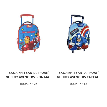
Αποτελέσματα
ΣΧΟΛΙΚΉ ΤΣΆΝΤΑ ΤΡΌΛΕΪ
ΣΧΟΛΙΚΉ ΤΣΆΝΤΑ ΤΡΌΛΕΪ
ΝΗΠΊΟΥ AVENGERS IRON MAN
ΝΗΠΊΟΥ AVENGERS CAPTAIN
MUST TEAM 2 ΘΉΚΕΣ
AMERICA MUST TEAM 2 ΘΉΚΕΣ
000506376
000506313