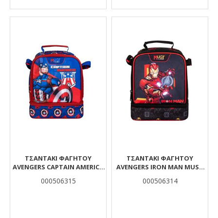
ΤΣΑΝΤΆΚΙ ΦΑΓΗΤΟΎ
ΤΣΑΝΤΆΚΙ ΦΑΓΗΤΟΎ
AVENGERS CAPTAIN AMERICA
AVENGERS IRON MAN MUST
MUST TEAM ΙΣΟΘΕΡΜΙΚΌ 2
TEAM ΙΣΟΘΕΡΜΙΚΌ 2 ΘΉΚΕΣ
000506315
000506314
ΘΉΚΕΣ