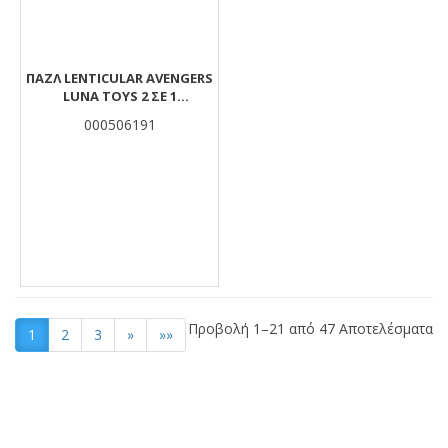
ΠΑΖΛ LENTICULAR AVENGERS
LUNA TOYS 2 ΣΕ 1
ΧΡΩΜΑΤΙΣΜΟΎ 2 ΌΨΕΩΝ ΜΕ
000506191
3D EFFECT 150 ΤΜX. 45,7X30,4
ΕΚ.
Προβολή 1–21 από 47 Αποτελέσματα
1
2
3
»
»»