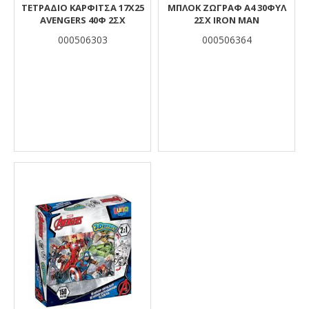
ΤΕΤΡΑΔΙΟ ΚΑΡΦΙΤΣΑ 17Χ25
ΜΠΛΟΚ ΖΩΓΡΑΦ Α4 30ΦΥΛ
AVENGERS 40Φ 2ΣΧ
2ΣΧ IRON MAN
000506303
000506364