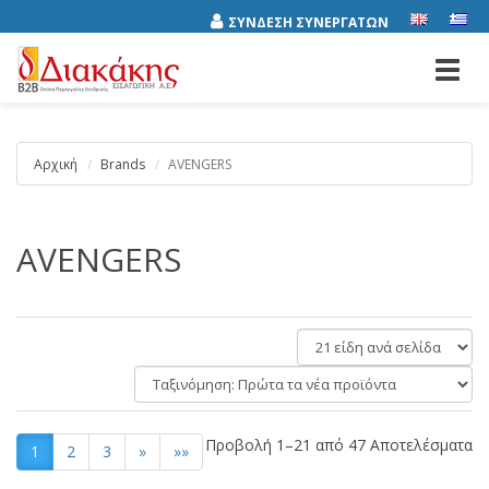
ΣΥΝΔΕΣΗ ΣΥΝΕΡΓΑΤΩΝ
Toggl
navig
Αρχική
Brands
AVENGERS
AVENGERS
είδη
ανά
Ταξινόμηση:
σελίδα
Προβολή 1–21 από 47 Αποτελέσματα
1
2
3
»
»»