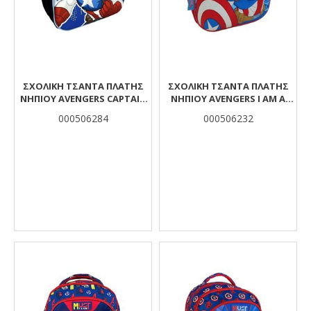
ΣΧΟΛΙΚΉ ΤΣΆΝΤΑ ΠΛΆΤΗΣ
ΣΧΟΛΙΚΉ ΤΣΆΝΤΑ ΠΛΆΤΗΣ
ΝΗΠΊΟΥ AVENGERS CAPTAIN
ΝΗΠΊΟΥ AVENGERS I AM A
AMERICA MUST TEAM 2 ΘΉΚΕΣ
HERO MUST 1 ΘΉΚΗ 3D EVA
000506284
000506232