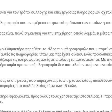
νει για τον τρόπο συλλογής και επεξεργασίας πληροφοριών σχετικ
πληροφορία που αναφέρεται σε φυσικά πρόσωπα των οποίων η ταυτό
 είναι πολύ σημαντική για την επιχείρηση οποία λαμβάνει μέτρα 
ύ Χαρακτήρα παραθέτει το είδος των πληροφοριών που μπορεί να 
 αυτές τις πληροφορίες. Όταν μας παρέχετε οικειοθελώς προσωπικέ
ίζουμε τις πληροφορίες αυτές με απόλυτη εμπιστευτικότητα. Με τ
ρα καμία προσωπική πληροφορία δεν αποτελεί αντικείμενο ενοικία
ας οι υπηρεσίες που παρέχονται μέσω της ιστοσελίδας απευθύνοντ
οφορίες από παιδιά ηλικίας κάτω των 15 ετών.
ήρα εφαρμόζεται προς όλους τους χρήστες της ιστοσελίδας. Η παρ
ση.
νδέχεται να συλλέξουμε δεδομένα από εσάς. Ορισμένα από αυτά τα 