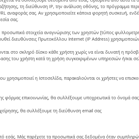
αζήτησης, τη διεύθυνση IP, την ανάλυση οθόνης, το πρόγραμμα περ
ο URL αναφοράς σας. Αν χρησιμοποιείτε κάποια φορητή συσκευή, εν
εσία σας.
μη προσωπικά στοιχεία αναγνώρισης των χρηστών [τύπος φυλλομετρητ
υθεί διευθύνσεις Πρωτοκόλλου Internet (IP Address) χρησιμοποιώντ
ύονται στο σκληρό δίσκο κάθε χρήστη χωρίς να είναι δυνατή η πρόσ
σης του χρήστη κατά τη χρήση συγκεκριμένων υπηρεσιών ή/και σελί
 που χρησιμοποιεί η Ιστοσελίδα, παρακαλούνται οι χρήστες να επισ
ης φόρμας επικοινωνίας, θα συλλέξουμε υποχρεωτικά το όνομά σας 
πιχείρησης, θα συλλέξουμε τη διεύθυνση email σας
ό εσάς. Μάς παρέχετε τα προσωπικά σας δεδομένα όταν συμπληρώνε