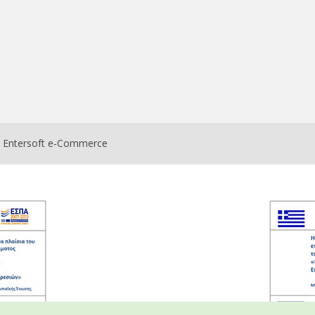
ο
Entersoft e-Commerce