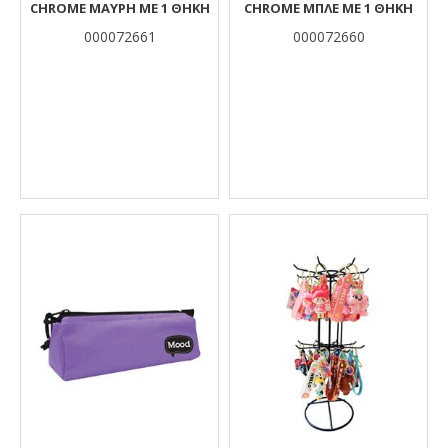
CHROME ΜΑΎΡΗ ΜΕ 1 ΘΉΚΗ
CHROME ΜΠΛΕ ΜΕ 1 ΘΉΚΗ
000072661
000072660