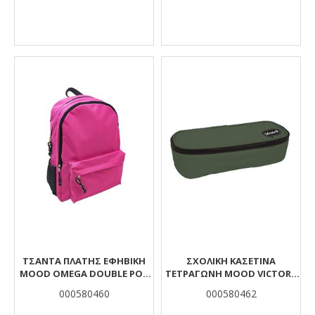
ΤΣΆΝΤΑ ΠΛΆΤΗΣ ΕΦΗΒΙΚΉ
ΣΧΟΛΙΚΉ ΚΑΣΕΤΊΝΑ
MOOD OMEGA DOUBLE ΡΟΖ
ΤΕΤΡΆΓΩΝΗ MOOD VICTORY
ΜΕ 2 ΘΉΚΕΣ
ΧΑΚΊ ΜΕ 1 ΘΉΚΗ
000580460
000580462