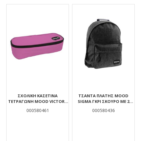
Αποτελέσματα
ΣΧΟΛΙΚΉ ΚΑΣΕΤΊΝΑ
ΤΣΆΝΤΑ ΠΛΆΤΗΣ MOOD
ΤΕΤΡΆΓΩΝΗ MOOD VICTORY
SIGMA ΓΚΡΙ ΣΚΟΎΡΟ ΜΕ 2
ΡΟΖ ΜΕ 1 ΘΉΚΗ
ΘΉΚΕΣ
000580461
000580436