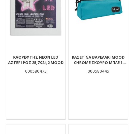
ΚΑΘΡΕΦΤΗΣ NEON LED
ΚΑΣΕΤΊΝΑ ΒΑΡΕΛΆΚΙ MOOD
ΑΣΤΕΡΙ ΡΟΖ 25,7X24,2 MOOD
CHROME ΣΚΟΎΡΟ ΜΠΛΕ 1
ΘΉΚΗ
000580473
000580445