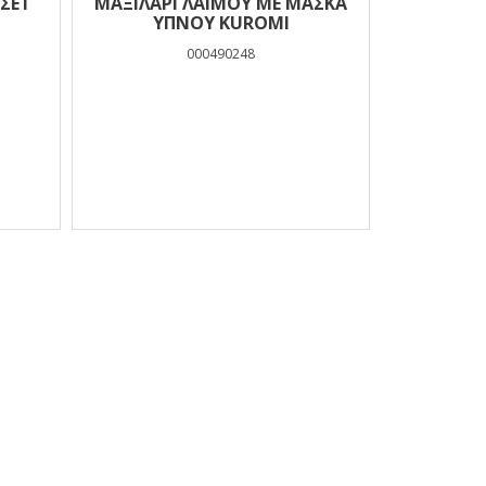
 ΣΕΤ
ΜΑΞΙΛΆΡΙ ΛΑΙΜΟΎ ΜΕ ΜΆΣΚΑ
ΎΠΝΟΥ KUROMI
000490248