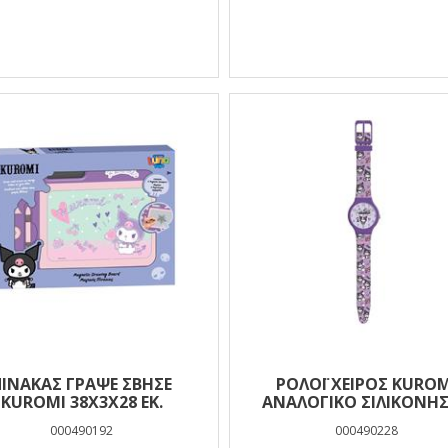
ΠΊΝΑΚΑΣ ΓΡΆΨΕ ΣΒΉΣΕ
ΡΟΛΌΙ ΧΕΙΡΌΣ KUROM
KUROMI 38X3X28 ΕΚ.
ΑΝΑΛΟΓΙΚΌ ΣΙΛΙΚΌΝΗΣ
ΜΕΤΑΛΛΙΚΌ ΚΟΥΤΊ
000490192
000490228