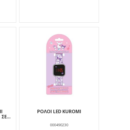
I
ΡΟΛΟΙ LED KUROMI
 ΣΕ
000490230