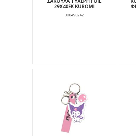
ΣΑΚΟΥΛΑ ΤΥΧΕΡΗ FOIL
Κ
29X40EK KUROMI
Φ
000490242