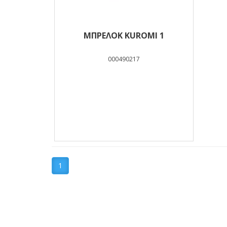
ΜΠΡΕΛΟΚ KUROMI 1
000490217
1