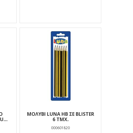
Ό
ΜΟΛΎΒΙ LUNA HB ΣΕ BLISTER
LUNA
6 ΤΜΧ.
000601820