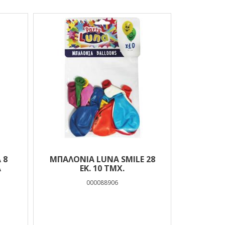
 8
ΜΠΑΛΌΝΙΑ LUNA SMILE 28
A
ΕΚ. 10 ΤΜΧ.
000088906