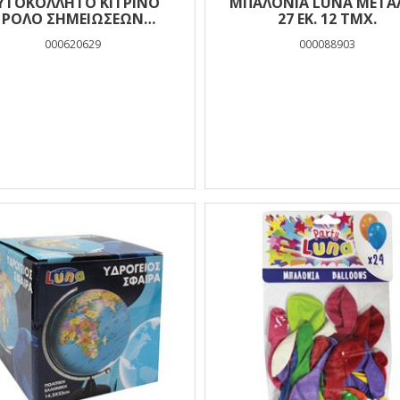
ΥΤΟΚΟΛΛΗΤΟ ΚΙΤΡΙΝΟ
ΜΠΑΛΌΝΙΑ LUNA ΜΕΤΑΛ
ΡΟΛΟ ΣΗΜΕΙΩΣΕΩΝ
27 ΕΚ. 12 ΤΜΧ.
50ΜΜΧ8Μ ΜΕ ΒΑΣΗ
000620629
000088903
ΦΑΛΑΙΝΑ LUNA