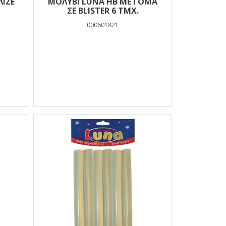
ΙΖΈ
ΜΟΛΎΒΙ LUNA HB ΜΕ ΓΌΜΑ
ΣΕ BLISTER 6 ΤΜΧ.
000601821