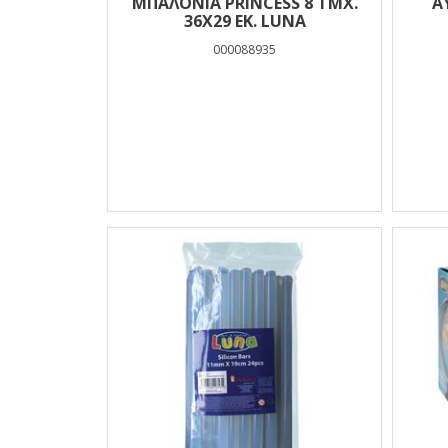
ΜΠΑΛΌΝΙΑ PRINCESS 8 ΤΜΧ.
Α
36X29 ΕΚ. LUNA
000088935