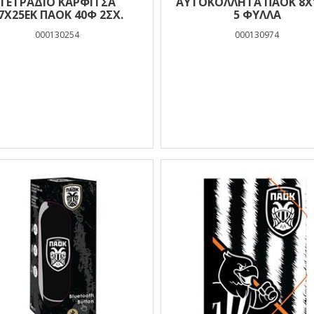
ΤΕΤΡΑΔΙΟ ΚΑΡΦΙΤΣΑ
ΑΥΤΟΚΟΛΛΗΤA ΠΑΟΚ 8X
17Χ25ΕΚ ΠΑΟΚ 40Φ 2ΣΧ.
5 ΦΥΛΛΑ
000130254
000130974