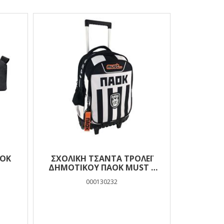
ΑΟΚ
ΣΧΟΛΙΚΉ ΤΣΆΝΤΑ ΤΡΌΛΕΪ
ΔΗΜΟΤΙΚΟΎ ΠΑΟΚ MUST 3
ΘΉΚΕΣ
000130232