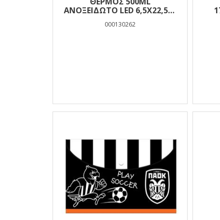
ΘΕΡΜΟΣ 500ML
ΑΝΟΞΕΙΔΩΤΟ LED 6,5Χ22,5ΕΚ
PAOK
000130262