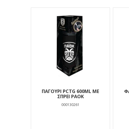
Αποτελέσματα
ΠΑΓΟΥΡΙ PCTG 600ML ΜΕ
Φ
ΣΠΡΕΙ PAOK
000130261