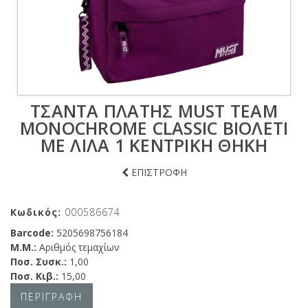
ΤΣΆΝΤΑ ΠΛΆΤΗΣ MUST TEAM
MONOCHROME CLASSIC ΒΙΟΛΕΤΊ
ΜΕ ΛΙΛΆ 1 ΚΕΝΤΡΙΚΉ ΘΉΚΗ
ΕΠΙΣΤΡΟΦΗ
Κωδικός:
000586674
Barcode:
5205698756184
Μ.Μ.:
Αριθμός τεμαχίων
Ποσ. Συσκ.:
1,00
Ποσ. Κιβ.:
15,00
ΠΕΡΙΓΡΑΦΗ