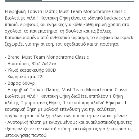
Η εφηβική Τσάντα Πλάτης Must Team Monochrome Classic
Βιολετί με Λιλά 1 Κεντρική Θήκη είναι το ιδανικό backpack για
παιδιά, εφήβους και ενήλικες για κάθε καθημερινή χρήση στο
σχολείο, το πανεπιστήμιο, τη δουλειά και τις βόλτες.
Κατασκευασμένο από ανθεκτικό ύφασμα, το εφηβικό backpack
ξεχωρίζει για την άνεση, τον σχεδιασμό και τη ποιότητα.
- Brand: Must Team Monochrome Classic
- Διαστάσεις: 32x17x42 εκ.
- Υλικό κατασκευής: 900D
- Χωρητικότητα: 22L
- Βάρος: 600γρ.
- Η εφηβική Τσάντα Πλάτης Must Team Monochrome Classic
Βιολετί με Λιλά 1 Κεντρική Θήκη διαθέτει επιπλέον 1 θήκη
πλάτης, 2 μπροστινές θήκες, 1 επεκτάσιμη πλαϊνή θήκη και 1
εσωτερική θήκη με μαλακή επένδυση για την καλύτερη
οργάνωση και φύλαξη όλων των απαραίτητων αντικειμένων
- Ανατομική πλάτη με ενισχυμένους και ανακλαστικούς ιμάντες
εξασφαλίζουν την σωστή στάση του σώματος για ξεκούραστες
μετακινήσεις παντού!