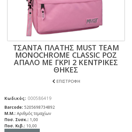
ΤΣΆΝΤΑ ΠΛΆΤΗΣ MUST TEAM
MONOCHROME CLASSIC ΡΟΖ
ΑΠΑΛΌ ΜΕ ΓΚΡΙ 2 ΚΕΝΤΡΙΚΈΣ
ΘΉΚΕΣ
ΕΠΙΣΤΡΟΦΗ
Κωδικός:
000586419
Barcode:
5205698734892
Μ.Μ.:
Αριθμός τεμαχίων
Ποσ. Συσκ.:
1,00
Ποσ. Κιβ.:
10,00