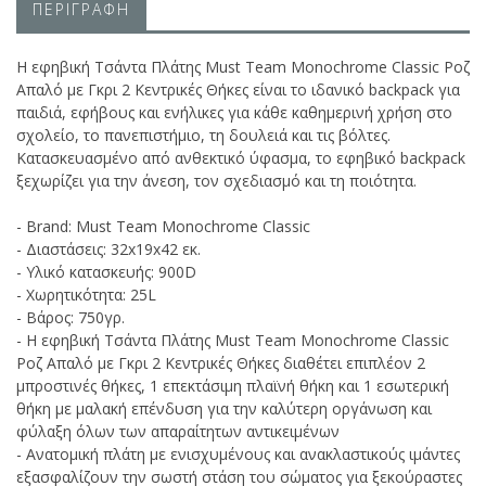
ΠΕΡΙΓΡΑΦΗ
Η εφηβική Τσάντα Πλάτης Must Team Monochrome Classic Ροζ
Απαλό με Γκρι 2 Κεντρικές Θήκες είναι το ιδανικό backpack για
παιδιά, εφήβους και ενήλικες για κάθε καθημερινή χρήση στο
σχολείο, το πανεπιστήμιο, τη δουλειά και τις βόλτες.
Κατασκευασμένο από ανθεκτικό ύφασμα, το εφηβικό backpack
ξεχωρίζει για την άνεση, τον σχεδιασμό και τη ποιότητα.
- Brand: Must Team Monochrome Classic
- Διαστάσεις: 32x19x42 εκ.
- Υλικό κατασκευής: 900D
- Χωρητικότητα: 25L
- Βάρος: 750γρ.
- Η εφηβική Τσάντα Πλάτης Must Team Monochrome Classic
Ροζ Απαλό με Γκρι 2 Κεντρικές Θήκες διαθέτει επιπλέον 2
μπροστινές θήκες, 1 επεκτάσιμη πλαϊνή θήκη και 1 εσωτερική
θήκη με μαλακή επένδυση για την καλύτερη οργάνωση και
φύλαξη όλων των απαραίτητων αντικειμένων
- Ανατομική πλάτη με ενισχυμένους και ανακλαστικούς ιμάντες
εξασφαλίζουν την σωστή στάση του σώματος για ξεκούραστες