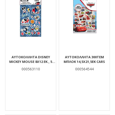
ΑΥΤΟΚΌΛΛΗΤΑ DISNEY
ΑΥΤΟΚΟΛΛΗΤΑ 300ΤΕΜ
MICKEY MOUSE 8X12 ΕΚ., 5
ΜΠΛΟΚ 14,5Χ21,5ΕΚ CARS
ΦΎΛΛΑ
000563110
000564544