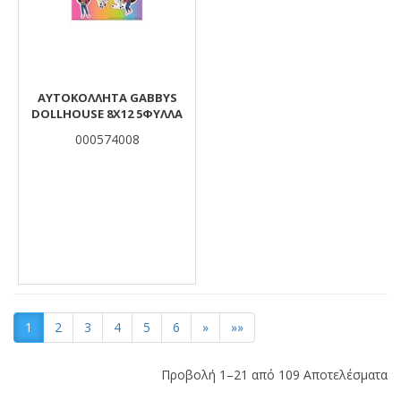
ΑΥΤΟΚΟΛΛΗΤA GABBYS
DOLLHOUSE 8X12 5ΦΥΛΛΑ
000574008
1
2
3
4
5
6
»
»»
Προβολή 1–21 από 109 Αποτελέσματα