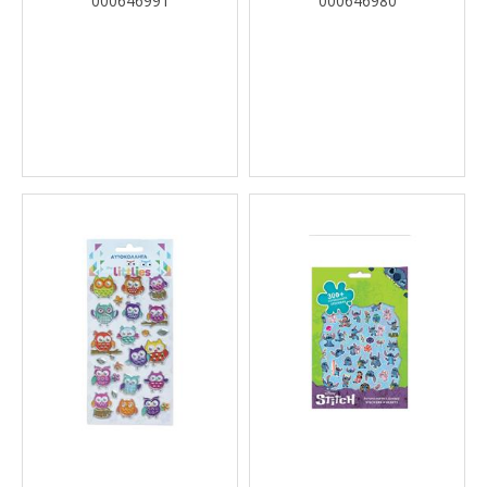
000646991
000646980