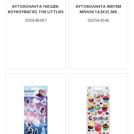
ΑΥΤΟΚΟΛΛΗΤΑ 10X22EK.
ΑΥΤΟΚΟΛΛΗΤΑ 300ΤΕΜ
ΚΟΥΚΟΥΒΑΓΙΕΣ THE LITTLIES
ΜΠΛΟΚ 14,5Χ21,5ΕΚ
LILO&STITCH
000646987
000564546