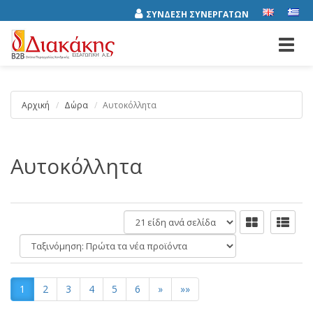
ΣΥΝΔΕΣΗ ΣΥΝΕΡΓΑΤΩΝ
Toggl
navig
Αρχική
Δώρα
Αυτοκόλλητα
Αυτοκόλλητα
είδη
ανά
Ταξινόμηση:
σελίδα
1
2
3
4
5
6
»
»»