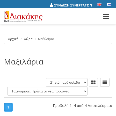
ΣΥΝΔΕΣΗ ΣΥΝΕΡΓΑΤΩΝ
Toggl
navig
Αρχική
Δώρα
Μαξιλάρια
Μαξιλάρια
είδη
ανά
Ταξινόμηση:
σελίδα
Προβολή 1–4 από 4 Αποτελέσματα
1