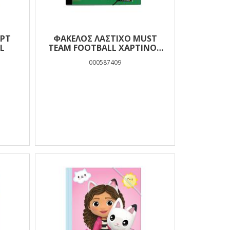
ΑΡΤ
ΦΆΚΕΛΟΣ ΛΆΣΤΙΧΟ MUST
L
TEAM FOOTBALL ΧΆΡΤΙΝΟΣ
25X35 ΕΚ.
000587409