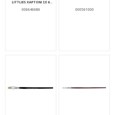
LITTLIES ΧΑΡΤΌΝΙ ΣΕ 6
ΧΡΏΜΑΤΑ, 33X24X18 ΕΚ.
006646686
000561000