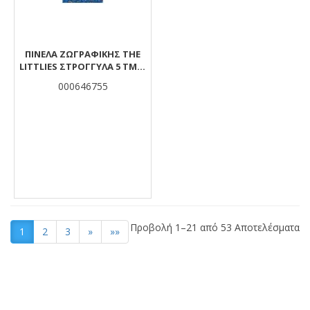
ΠΙΝΈΛΑ ΖΩΓΡΑΦΙΚΉΣ THE
LITTLIES ΣΤΡΌΓΓΥΛΑ 5 ΤΜΧ.
(PONY HAIR NO. 2-4-6-8-10-12)
000646755
Προβολή 1–21 από 53 Αποτελέσματα
1
2
3
»
»»