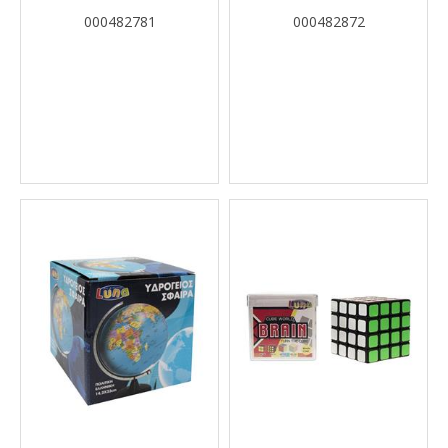
PIG LUNA TOYS
000482781
000482872