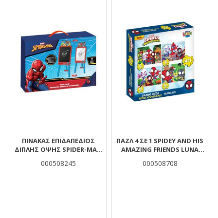
ΠΊΝΑΚΑΣ ΕΠΙΔΑΠΈΔΙΟΣ
ΠΑΖΛ 4 ΣΕ 1 SPIDEY AND HIS
ΔΙΠΛΉΣ ΌΨΗΣ SPIDER-ΜAN
AMAZING FRIENDS LUNA
56X6X41,5 ΕΚ.
TOYS 12/15/20/24ΤΜΧ.
000508245
000508708
28X6X27,5ΕΚ.