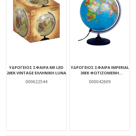
ΥΔΡΟΓΕΙΟΣ ΣΦΑΙΡΑ ΜΕ LED
ΥΔΡΟΓΕΙΟΣ ΣΦΑΙΡΑ IMPERIAL
20ΕΚ VINTAGE ΕΛΛΗΝΙΚΗ LUNA
30ΕΚ ΦΩΤΙΖΟΜΕΝΗ
ΠΟΛΙΤΙΚΗ/ΓΕΩΦΥΣΙΚΗ
000622544
000042609
ΕΛΛΗΝΙΚΗ