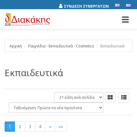
ΣΥΝΔΕΣΗ ΣΥΝΕΡΓΑΤΩΝ
Toggl
navig
Αρχική
Παιχνίδια - Εκπαιδευτικά - Cosmetics
Εκπαιδευτικά
Εκπαιδευτικά
είδη
ανά
Ταξινόμηση:
σελίδα
1
2
3
4
»
»»