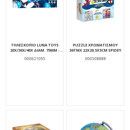
ΤΗΛΕΣΚΌΠΙΟ LUNA TOYS
PUZZLE ΧΡΩΜΑΤΙΣΜΟΥ
20X/30X/40X ΔΙΑΜ. 75MM -
36TMX 22X20,5X5CM SPIDEY
ΦΑΚ. 52MM
000621095
000508888