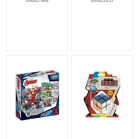
000621966
000623355
21X7,5X24,5ΕΚ.