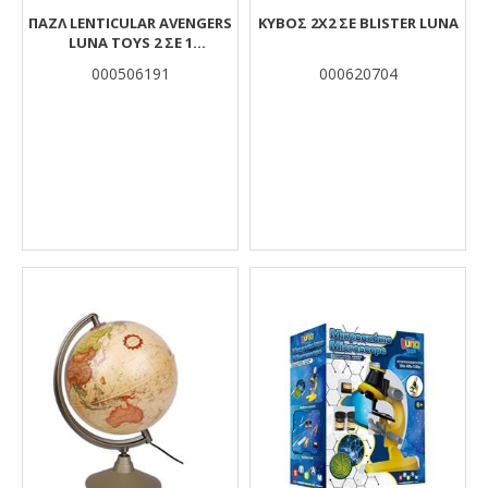
ΠΑΖΛ LENTICULAR AVENGERS
ΚΥΒΟΣ 2Χ2 ΣΕ BLISTER LUNA
LUNA TOYS 2 ΣΕ 1
ΧΡΩΜΑΤΙΣΜΟΎ 2 ΌΨΕΩΝ ΜΕ
000506191
000620704
3D EFFECT 150 ΤΜX. 45,7X30,4
ΕΚ.