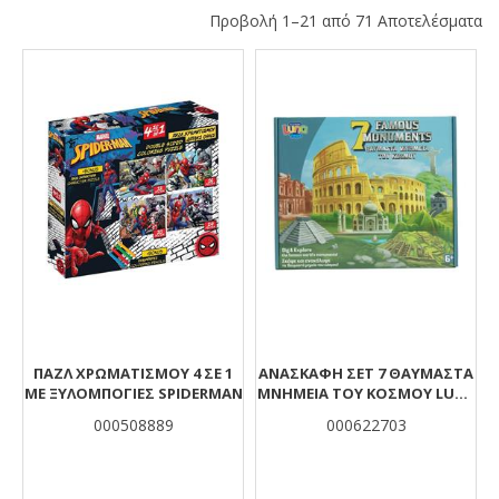
Προβολή 1–21 από 71 Αποτελέσματα
Αποτελέσματα
ΠΑΖΛ ΧΡΩΜΑΤΙΣΜΟΥ 4 ΣΕ 1
ΑΝΑΣΚΑΦΉ ΣΕΤ 7 ΘΑΥΜΑΣΤΆ
ΜΕ ΞΥΛΟΜΠΟΓΙΕΣ SPIDERMAN
ΜΝΗΜΕΊΑ ΤΟΥ ΚΌΣΜΟΥ LUNA
TOYS 30,5X8X25,4 ΕΚ.
000508889
000622703