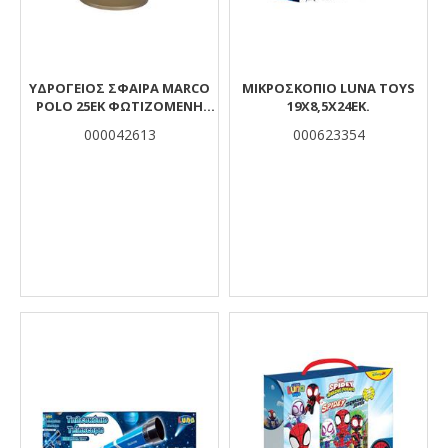
ΥΔΡΟΓΕΙΟΣ ΣΦΑΙΡΑ MARCO
ΜΙΚΡΟΣΚΌΠΙΟ LUNA TOYS
POLO 25ΕΚ ΦΩΤΙΖΟΜΕΝΗ
19X8,5X24ΕΚ.
ΕΛΛΗΝΙΚΗ
000042613
000623354