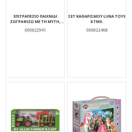
ΕΠΙΤΡΑΠΈΖΙΟ ΠΑΙΧΝΊΔΙ
ΣΕΤ ΚΑΘΑΡΙΣΜΟΎ LUNA TOYS
ΖΩΓΡΑΦΊΖΩ ΜΕ ΤΗ ΜΎΤΗ,
8 ΤΜΧ.
LUNA TOYS, 27X27X5 ΕΚ.
000622941
000622468