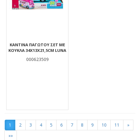
ΚΑΝΤΙΝΑ ΠΑΓΩΤΟΥ ΣΕΤ ΜΕ
ΚΟΥΚΛΑ 34Χ13Χ21,5CM LUNA
000623509
1
2
3
4
5
6
7
8
9
10
11
»
»»