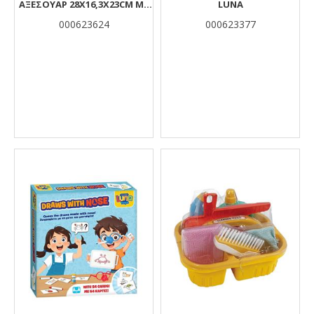
ΑΞΕΣΟΥΑΡ 28X16,3X23CM ΜΕ
LUNA
ΗΧΟ LUNA
000623624
000623377