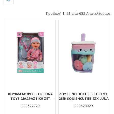
Προβολή 1–21 από 682 Αποτελέσματα
Αποτελέσματα
ΚΟΎΚΛΑ ΜΩΡΌ 35 ΕΚ. LUNA
ΛΟΥΤΡΙΝΟ ΠΟΤΗΡΙ ΣΕΤ 5ΤΜΧ
TOYS ΔΙΑΔΡΑΣΤΙΚΉ ΣΕΤ
28ΕΚ SQUISHCUTIES 2ΣΧ LUNA
ΓΙΑΤΡΟΎ
000622729
000623029