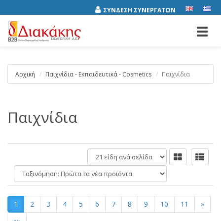
ΣΥΝΔΕΣΗ ΣΥΝΕΡΓΑΤΩΝ
Toggl
navig
Αρχική
Παιχνίδια - Εκπαιδευτικά - Cosmetics
Παιχνίδια
Παιχνίδια
είδη
ανά
Ταξινόμηση:
σελίδα
1
2
3
4
5
6
7
8
9
10
11
»
»»