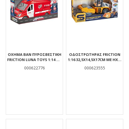
ΌΧΗΜΑ ΒΑΝ ΠΥΡΟΣΒΕΣΤΙΚΉ
ΟΔΟΣΤΡΩΤΗΡΑΣ FRICTION
FRICTION LUNA TOYS 1:14 ΜΕ
1:16 32,5X14,5X17CM ΜΕ ΗΧΟ
ΦΩΣ ΚΑΙ ΉΧΟ 30X11,3X17 ΕΚ.
& ΦΩΣ LUNA
000622776
000623555