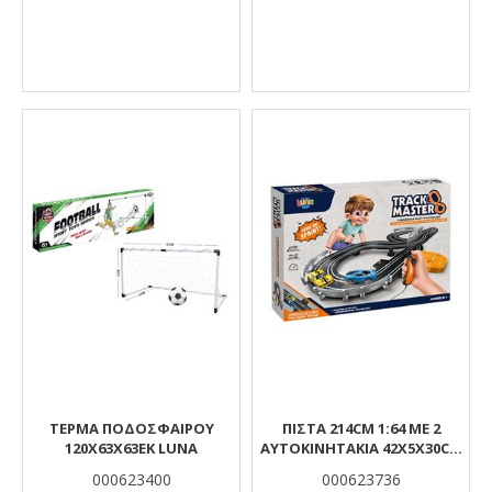
ΤΕΡΜΑ ΠΟΔΟΣΦΑΙΡΟΥ
ΠΙΣΤΑ 214CM 1:64 ΜΕ 2
120X63X63ΕΚ LUNA
ΑΥΤΟΚΙΝΗΤΑΚΙΑ 42X5X30CM
LUNA
000623400
000623736