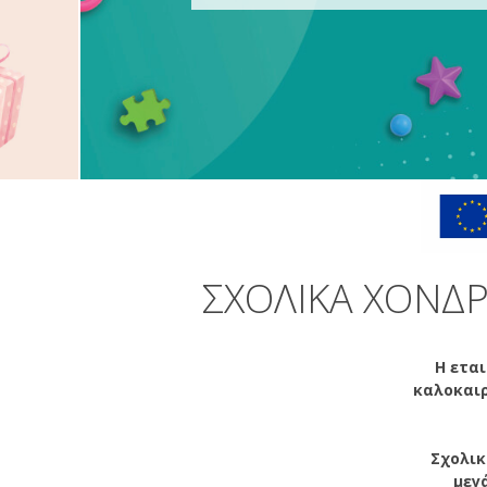
ΣΧΟΛΙΚΆ ΧΟΝΔΡ
Η εται
καλοκαιρ
Σχολικ
μεγ