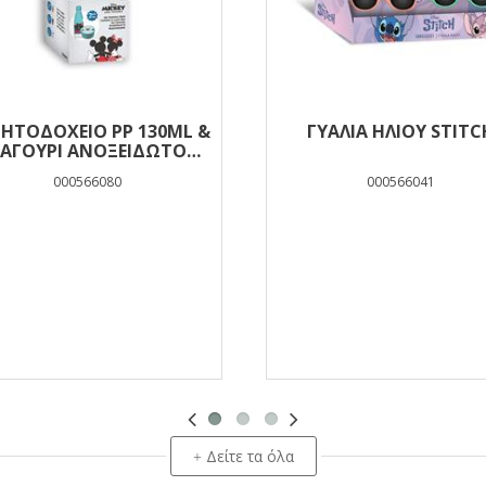
ΗΤΟΔΟΧΕΙΟ PP 130ML &
ΓΥΑΛΙΑ ΗΛΙΟΥ STITC
ΑΓΟΥΡΙ ΑΝΟΞΕΙΔΩΤΟ
ML ΣΕΤ I FELL IN LOVE IN
000566080
000566041
GREECE MICKEY
Δείτε τα όλα
+