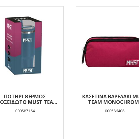
ΠΟΤΉΡΙ ΘΕΡΜΌΣ
ΚΑΣΕΤΊΝΑ ΒΑΡΕΛΆΚΙ M
ΟΞΕΊΔΩΤΟ MUST TEAM
TEAM MONOCHROM
ΛΕ 900 ML ΜΕ ΚΑΛΑΜΆΚΙ
ΜΠΟΡΝΤΌ ΜΕ ΓΚΡΙ 2 Θ
000587164
000586408