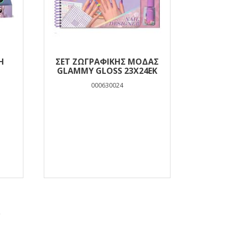
H
ΣΕΤ ΖΩΓΡΑΦΙΚΉΣ ΜΌΔΑΣ
Π
GLAMMY GLOSS 23X24ΕΚ
ΑΝΟΞΕ
ΜΠΛΕ 
000630024