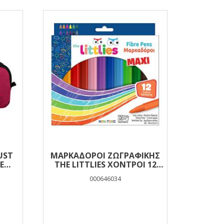
UST
ΜΑΡΚΑΔΌΡΟΙ ΖΩΓΡΑΦΙΚΉΣ
ΤΣΆΝΤ
E
THE LITTLIES ΧΟΝΤΡΟΊ 12
MUST
ΉΚΕΣ
ΧΡΏΜΑΤΑ
000646034