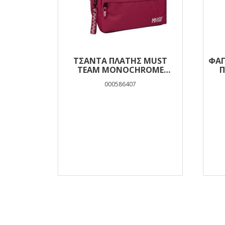
ΤΣΆΝΤΑ ΠΛΆΤΗΣ MUST
ΦΑΓ
TEAM MONOCHROME
Π
CLASSIC ΜΠΟΡΝΤΌ ΜΕ ΓΚΡΙ 2
500
000586407
ΚΕΝΤΡΙΚΈΣ ΘΉΚΕΣ