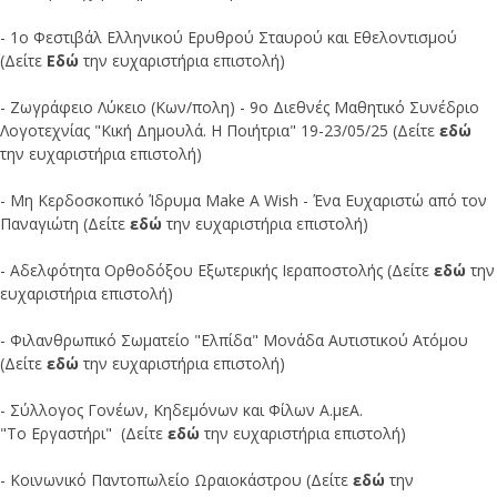
- 1ο Φεστιβάλ Ελληνικού Ερυθρού Σταυρού και Εθελοντισμού
(Δείτε
Εδώ
την ευχαριστήρια επιστολή)
- Ζωγράφειο Λύκειο (Κων/πολη) - 9ο Διεθνές Μαθητικό Συνέδριο
Λογοτεχνίας "Κική Δημουλά. Η Ποιήτρια" 19-23/05/25 (Δείτε
εδώ
την ευχαριστήρια επιστολή)
- Μη Κερδοσκοπικό Ίδρυμα Make A Wish - Ένα Ευχαριστώ από τον
Παναγιώτη (Δείτε
εδώ
την ευχαριστήρια επιστολή)
- Αδελφότητα Ορθοδόξου Εξωτερικής Ιεραποστολής (Δείτε
εδώ
την
ευχαριστήρια επιστολή)
- Φιλανθρωπικό Σωματείο "Ελπίδα" Μονάδα Αυτιστικού Ατόμου
(Δείτε
εδώ
την ευχαριστήρια επιστολή)
- Σύλλογος Γονέων, Κηδεμόνων και Φίλων Α.μεΑ.
"Το Εργαστήρι" (Δείτε
εδώ
την ευχαριστήρια επιστολή)
- Κοινωνικό Παντοπωλείο Ωραιοκάστρου (Δείτε
εδώ
την