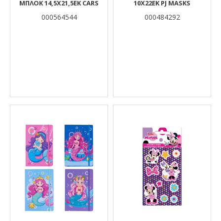
ΜΠΛΟΚ 14,5Χ21,5ΕΚ CARS
10X22EK PJ MASKS
000564544
000484292