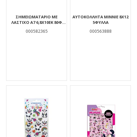
ΣΗΜΕΙΩΜΑΤΑΡΙΟ ΜΕ
ΑΥΤΟΚΟΛΛΗΤA MINNIE 8X12
ΛΑΣΤΙΧΟ Α7 6,8Χ10ΕΚ 80Φ
5ΦΥΛΛΑ
TESORO
000582365
000563888