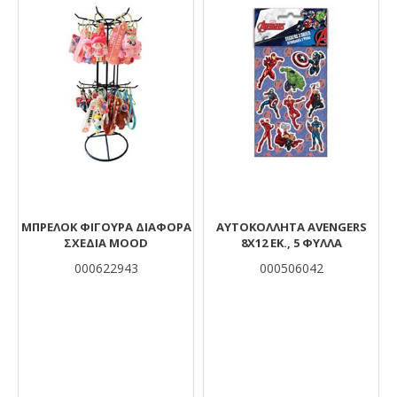
ΜΠΡΕΛΟΚ ΦΙΓΟΥΡΑ ΔΙΑΦΟΡΑ
ΑΥΤΟΚΌΛΛΗΤΑ AVENGERS
ΣΧΕΔΙΑ MOOD
8X12 ΕΚ., 5 ΦΎΛΛΑ
000622943
000506042