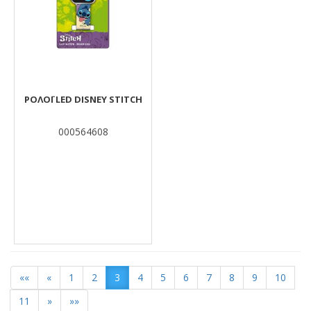
ΡΟΛΌΙ LED DISNEY STITCH
000564608
««
«
1
2
3
4
5
6
7
8
9
10
11
»
»»