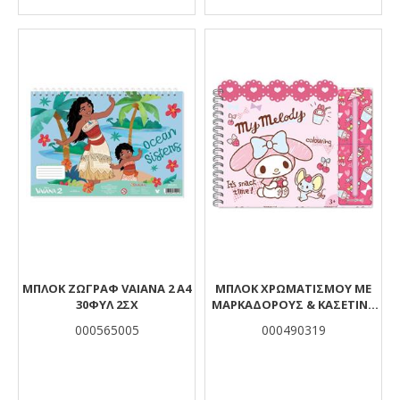
ΜΠΛΟΚ ΖΩΓΡΑΦ VAIANA 2 Α4
ΜΠΛΟΚ ΧΡΩΜΑΤΙΣΜΟΥ ΜΕ
30ΦΥΛ 2ΣΧ
ΜΑΡΚΑΔΟΡΟΥΣ & ΚΑΣΕΤΙΝΑ
38ΤΜΧ MY MELODY
000565005
000490319