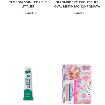
ΤΈΜΠΕΡΑ 500ML ΡΟΖ THE
ΝΕΡΟΜΠΟΓΙΈΣ THE LITTLIES
LITTLIES
OVAL ΜΕ ΠΙΝΈΛΟ 12 ΧΡΏΜΑΤΑ
000646812
000646087