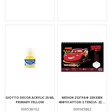
GIOTTO DECOR ACRYLIC 25 ML
ΜΠΛΟΚ ΖΩΓΡΑΦ 23Χ33ΕΚ
PRIMARY YELLOW
40ΦΥΛ ΑΥΤΟΚ-ΣΤΕΝΣΙΛ- 2ΣΕΛ
ΧΡ 2ΣΧ CARS
000538102
000565862