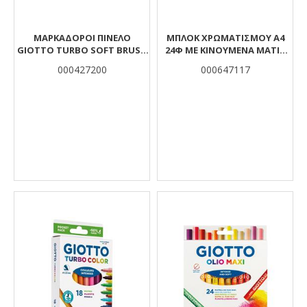
ΜΑΡΚΑΔΟΡΟΙ ΠΙΝΕΛΟ
ΜΠΛΟΚ ΧΡΩΜΑΤΙΣΜΟΥ A4
GIOTTO TURBO SOFT BRUSH
24Φ ΜΕ ΚΙΝΟΥΜΕΝΑ ΜΑΤΙΑ
FLUO 6TMX
THE LITTLIES
000427200
000647117