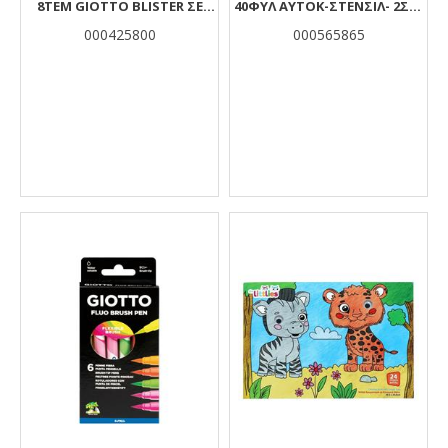
8ΤΕΜ GIOTTO BLISTER ΣΕ
40ΦΥΛ ΑΥΤΟΚ-ΣΤΕΝΣΙΛ- 2ΣΕΛ
DISPLAY
ΧΡ 2ΣΧ VAIANA 2
000425800
000565865