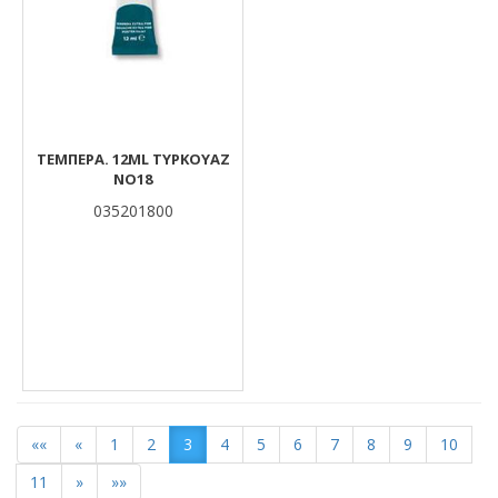
ΤΕΜΠEΡΑ. 12ML ΤΥΡΚΟΥΑΖ
ΝΟ18
035201800
««
«
1
2
3
4
5
6
7
8
9
10
11
»
»»