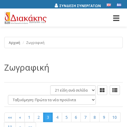
ΣΥΝΔΕΣΗ ΣΥΝΕΡΓΑΤΩΝ
Toggl
navig
Αρχική
Ζωγραφική
Ζωγραφική
είδη
ανά
Ταξινόμηση:
σελίδα
««
«
1
2
3
4
5
6
7
8
9
10
11
»
»»