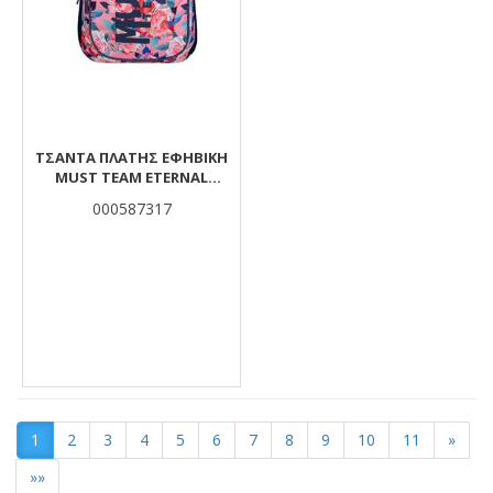
ΤΣΆΝΤΑ ΠΛΆΤΗΣ ΕΦΗΒΙΚΉ
MUST TEAM ETERNAL
FLOWERS 4 ΘΉΚΕΣ
000587317
1
2
3
4
5
6
7
8
9
10
11
»
»»