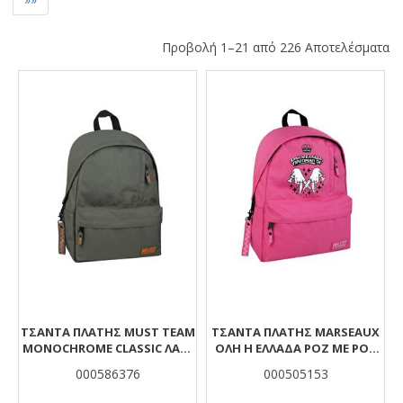
Προβολή 1–21 από 226 Αποτελέσματα
Αποτελέσματα
ΤΣΆΝΤΑ ΠΛΆΤΗΣ MUST TEAM
ΤΣΑΝΤΑ ΠΛΑΤΗΣ MARSEAUX
MONOCHROME CLASSIC ΛΑΔΊ
ΌΛΗ Η ΕΛΛΆΔΑ ΡΟΖ ΜΕ ΡΟΖ
ΜΕ ΠΟΡΤΟΚΑΛΊ 1 ΚΕΝΤΡΙΚΉ
ΠΑΛ MUST TEAM 1 ΚΕΝΤΡΙΚΉ
000586376
000505153
ΘΉΚΗ
ΘΉΚΗ