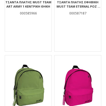
ΤΣΆΝΤΑ ΠΛΆΤΗΣ MUST TEAM
ΤΣΆΝΤΑ ΠΛΆΤΗΣ ΕΦΗΒΙΚΉ
ART ARMY 1 ΚΕΝΤΡΙΚΉ ΘΉΚΗ
MUST TEAM ETERNAL ΡΟΖ 4
ΘΉΚΕΣ
000585966
000587187