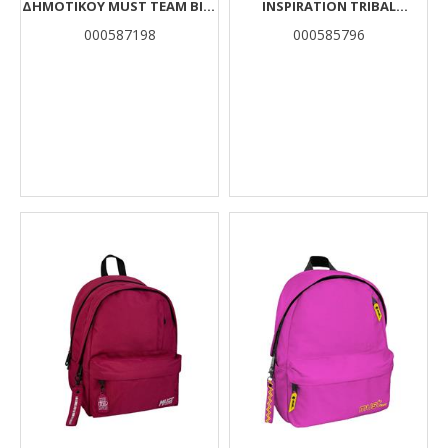
ΔΗΜΟΤΙΚΟΎ MUST TEAM BIKE
INSPIRATION TRIBAL
3 ΘΉΚΕΣ
COLORED INSIDE 1 ΚΕΝΤΡΙΚΉ
000587198
000585796
ΘΉΚΗ