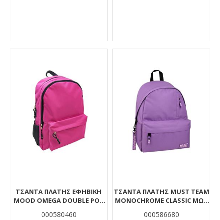
ΤΣΆΝΤΑ ΠΛΆΤΗΣ ΕΦΗΒΙΚΉ
ΤΣΆΝΤΑ ΠΛΆΤΗΣ MUST TEAM
MOOD OMEGA DOUBLE ΡΟΖ
MONOCHROME CLASSIC ΜΩΒ
ΜΕ 2 ΘΉΚΕΣ
ΑΝΟΙΧΤΌ ΜΕ ΛΙΛΆ 1 ΚΕΝΤΡΙΚΉ
000580460
000586680
ΘΉΚΗ