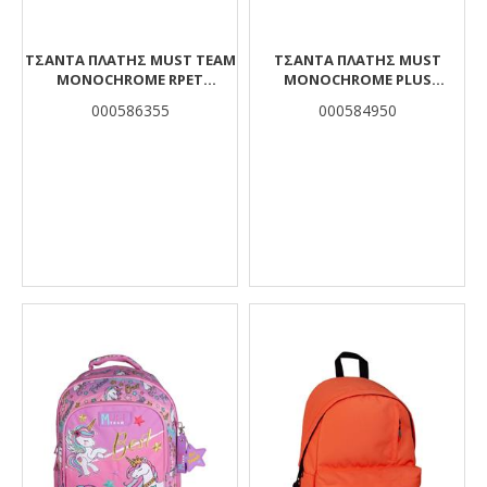
ΤΣΆΝΤΑ ΠΛΆΤΗΣ MUST TEAM
ΤΣΆΝΤΑ ΠΛΆΤΗΣ MUST
MONOCHROME RPET
MONOCHROME PLUS
ΜΠΟΡΝΤΌ 2 ΚΕΝΤΡΙΚΈΣ
COLORED INSIDE ΦΟΎΞΙΑ 1
000586355
000584950
ΘΉΚΕΣ
ΚΕΝΤΡΙΚΉ ΘΉΚΗ