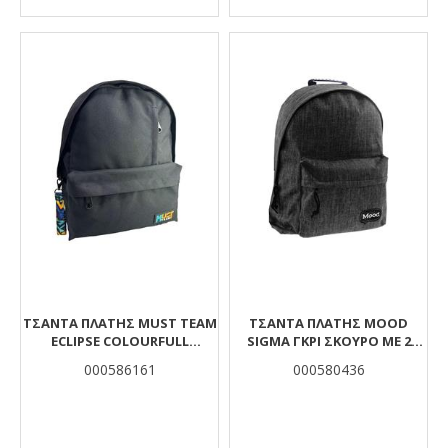
ΤΣΆΝΤΑ ΠΛΆΤΗΣ MUST TEAM
ΤΣΆΝΤΑ ΠΛΆΤΗΣ MOOD
ECLIPSE COLOURFULL
SIGMA ΓΚΡΙ ΣΚΟΎΡΟ ΜΕ 2
ABSTRACT 1 ΚΕΝΤΡΙΚΉ ΘΉΚΗ
ΘΉΚΕΣ
000586161
000580436