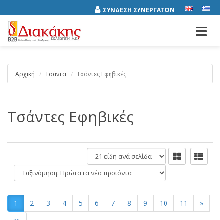
ΣΥΝΔΕΣΗ ΣΥΝΕΡΓΑΤΩΝ
Toggl
navig
Αρχική
Τσάντα
Τσάντες Εφηβικές
Τσάντες Εφηβικές
είδη
ανά
Ταξινόμηση:
σελίδα
1
2
3
4
5
6
7
8
9
10
11
»
»»