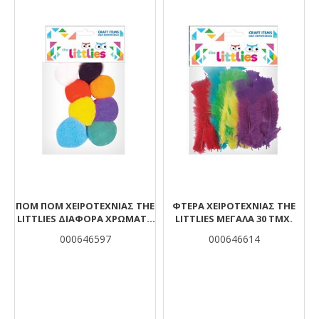
ΠΟΜ ΠΟΜ ΧΕΙΡΟΤΕΧΝΊΑΣ THE
ΦΤΕΡΆ ΧΕΙΡΟΤΕΧΝΊΑΣ THE
LITTLIES ΔΙΆΦΟΡΑ ΧΡΏΜΑΤΑ
LITTLIES ΜΕΓΆΛΑ 30 ΤΜΧ.
45MM 8 ΤΜΧ.
000646597
000646614