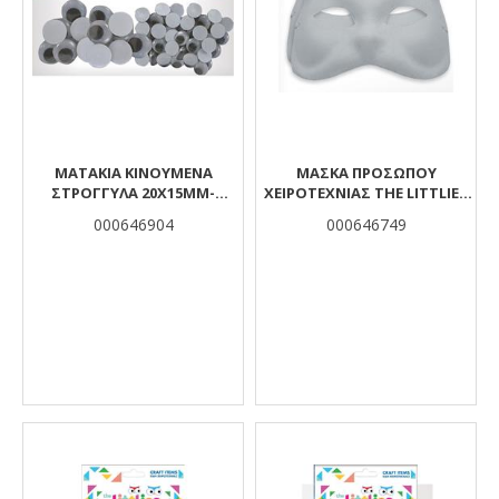
ΜΑΤΑΚΙΑ ΚΙΝΟΥΜΕΝΑ
ΜΆΣΚΑ ΠΡΟΣΏΠΟΥ
ΣΤΡΟΓΓΥΛΑ 20X15MM-
ΧΕΙΡΟΤΕΧΝΊΑΣ THE LITTLIES
20X20MM 40TEM THE LITTLIES
ΧΆΡΤΙΝΗ 174X160X70MM 2
000646904
000646749
ΤΜΧ.