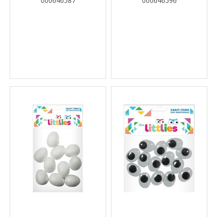
000646587
000646596