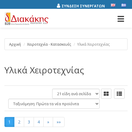
ΣΥΝΔΕΣΗ ΣΥΝΕΡΓΑΤΩΝ
Toggl
navig
Αρχική
Χειροτεχνία - Κατασκευές
Υλικά Χειροτεχνίας
Υλικά Χειροτεχνίας
είδη
ανά
Ταξινόμηση:
σελίδα
1
2
3
4
»
»»