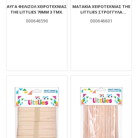
ΑΥΓΆ ΦΕΛΙΖΌΛ ΧΕΙΡΟΤΕΧΝΊΑΣ
ΜΑΤΆΚΙΑ ΧΕΙΡΟΤΕΧΝΊΑΣ THE
THE LITTLIES 70MM 3 ΤΜΧ.
LITTLIES ΣΤΡΌΓΓΥΛΑ
ΚΙΝΟΎΜΕΝΑ 20X15MM 14 ΤΜΧ.
000646590
000646601