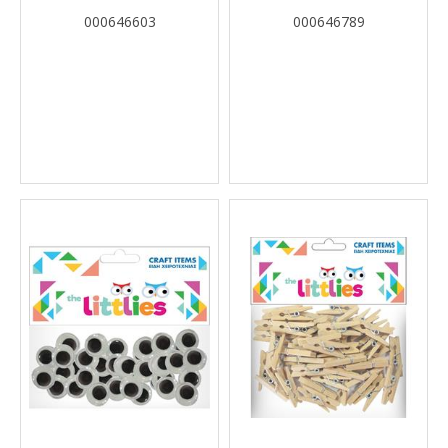
ΚΙΝΟΎΜΕΝΑ 75X6MM-
LITTLIES
000646603
000646789
45X8MM-30X10MM 150 ΤΜΧ.