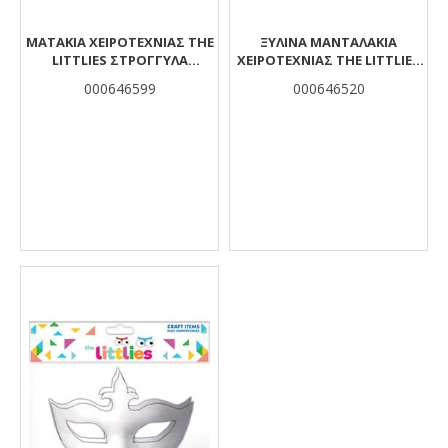
ΜΑΤΆΚΙΑ ΧΕΙΡΟΤΕΧΝΊΑΣ THE
ΞΎΛΙΝΑ ΜΑΝΤΑΛΆΚΙΑ
LITTLIES ΣΤΡΌΓΓΥΛΑ
ΧΕΙΡΟΤΕΧΝΊΑΣ THE LITTLIES
ΚΙΝΟΎΜΕΝΑ 10MM 100 ΤΜΧ.
25MM 45ΤΜΧ.
000646599
000646520