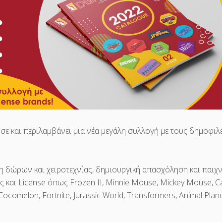
σε και περιλαμβάνει μια νέα μεγάλη συλλογή με τους δημοφιλ
η δώρων και χειροτεχνίας, δημιουργική απασχόληση και παιχν
και License όπως Frozen II, Minnie Mouse, Mickey Mouse, Ca
 Cocomelon, Fortnite, Jurassic World, Transformers, Animal Pla