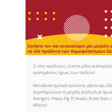
Ο νέος κατάλογος License μόλις κυκλοφόρη
αγαπημένους ήρωες των παιδιών!
Μοναδικά σχολικά προϊόντα, αξεσουάρ, είδ
συμπληρώνουν τη μεγάλη συλλογή με ήρωες 
Avengers, Peppa Pig, PJ Masks, Brawl Stars,
άλλους!