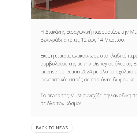
Η Διακάκης Εισαγωγική παρουσιάσε την Mus
Βελιγράδι από τις 12 έως 14 Μαρτίου.
Εκεί, η εταιρία ανακοίνωσε στο κλαδικό πε
συμβολαίου της με την Disney σε όλες τις 
License Collection 2024 με όλο το σχολικό ε
φανταστικές σειρές σε προϊόντα δώρου κα
Το brand της Must συνεχίζει την ανοδική π
σε όλο τον κόσμο!
BACK TO NEWS