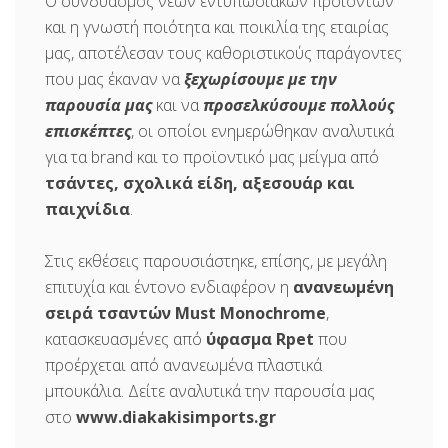
Ο συνδυασμός νέων εντυπωσιακών προϊόντων
και η γνωστή ποιότητα και ποικιλία της εταιρίας
μας, αποτέλεσαν τους καθοριστικούς παράγοντες
που μας έκαναν να
ξεχωρίσουμε με την
παρουσία μας
και να
προσελκύσουμε πολλούς
επισκέπτες
, οι οποίοι ενημερώθηκαν αναλυτικά
για τα brand και το προϊοντικό μας μείγμα από
τσάντες, σχολικά είδη, αξεσουάρ και
παιχνίδια
.
Στις εκθέσεις παρουσιάστηκε, επίσης, με μεγάλη
επιτυχία και έντονο ενδιαφέρον η
ανανεωμένη
σειρά τσαντών Must Monochrome
,
κατασκευασμένες από
ύφασμα Rpet
που
προέρχεται από ανανεωμένα πλαστικά
μπουκάλια. Δείτε αναλυτικά την παρουσία μας
στο
www.diakakisimports.gr