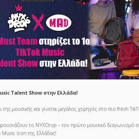
usic Talent Show στην Ελλάδα!
της μουσικής και γίνεται μεγάλος χορηγός στο πιο fresh TikT
αρουσιάζουν το NYXDrop – τον πρώτο μουσικό διαγωνισμό α
νο Music Icon της Ελλάδας!