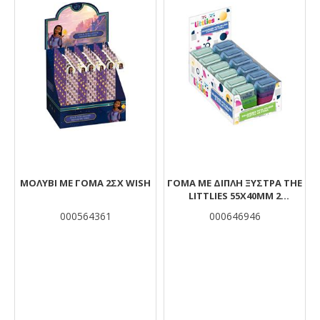
ΜΟΛΥΒΙ ΜΕ ΓΟΜΑ 2ΣΧ WISH
ΓΌΜΑ ΜΕ ΔΙΠΛΉ ΞΎΣΤΡΑ THE
LITTLIES 55X40MM 2
ΧΡΏΜΑΤΑ
000564361
000646946