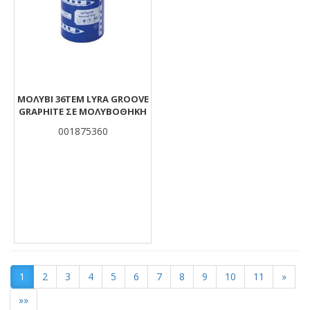
ΜΟΛΥΒΙ 36TEM LYRA GROOVE
GRAPHITE ΣΕ ΜΟΛΥΒΟΘΗΚΗ
001875360
1
2
3
4
5
6
7
8
9
10
11
»
»»