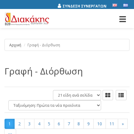
ΣΥΝΔΕΣΗ ΣΥΝΕΡΓΑΤΩΝ
Toggl
navig
Αρχική
Γραφή - Διόρθωση
Γραφή - Διόρθωση
είδη
ανά
Ταξινόμηση:
σελίδα
1
2
3
4
5
6
7
8
9
10
11
»
»»