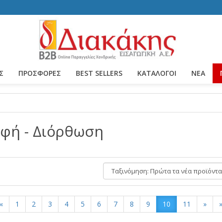
Σ
ΠΡΟΣΦΟΡΕΣ
BEST SELLERS
ΚΑΤΆΛΟΓΟΙ
ΝΈΑ
φή - Διόρθωση
Ταξινόμηση:
«
1
2
3
4
5
6
7
8
9
10
11
»