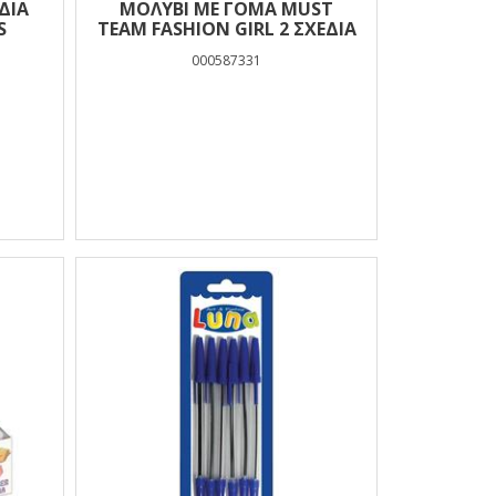
ΔΙΑ
ΜΟΛΎΒΙ ΜΕ ΓΌΜΑ MUST
S
TEAM FASHION GIRL 2 ΣΧΈΔΙΑ
000587331