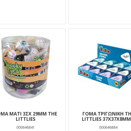
ΜΑ ΜΑΤΙ 3ΣΧ 29MM THE
ΓΌΜΑ ΤΡΙΓΩΝΙΚΉ T
LITTLIES
LITTLIES 37X37X8MM
ΧΡΏΜΑΤΑ
000646841
000646884