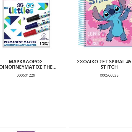
ΜΑΡΚΑΔΌΡΟΣ
ΣΧΟΛΙΚΟ ΣΕΤ SPIRAL 4
ΟΙΝΟΠΝΕΎΜΑΤΟΣ THE
STITCH
LITTLIES ΑΝΕΞΊΤΗΛΟΣ
000601229
000566038
ΜΑΎΡΟΣ